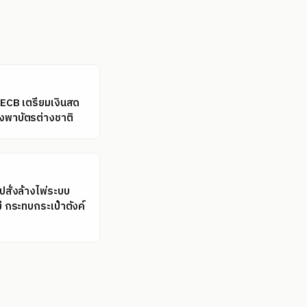
ล: ECB เตรียมเงินสด
ึ่งพาบัตรต่างชาติ
รปสั่งล้างไพ่ระบบ
ม่ กระทบกระเป๋าตังค์