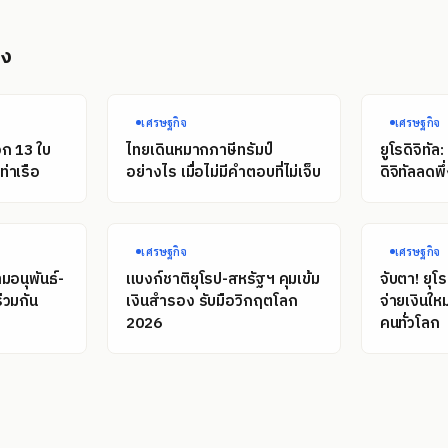
อง
เศรษฐกิจ
เศรษฐกิจ
อก 13 ใบ
ไทยเดินหมากภาษีทรัมป์
ยูโรดิจิทั
่าเรือ
อย่างไร เมื่อไม่มีคำตอบที่ไม่เจ็บ
ดิจิทัลลดพ
เศรษฐกิจ
เศรษฐกิจ
มอนุพันธ์-
แบงก์ชาติยุโรป-สหรัฐฯ คุมเข้ม
จับตา! ยุโ
่วมกัน
เงินสำรอง รับมือวิกฤตโลก
จ่ายเงินให
2026
คนทั่วโลก