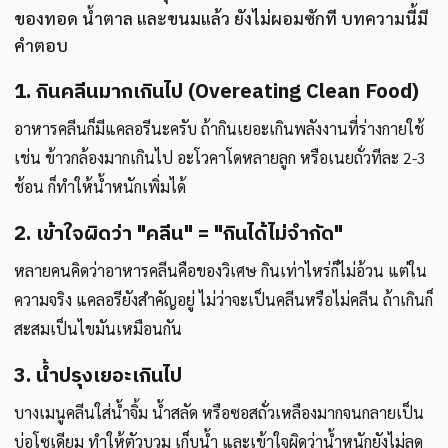
ของทอด น้ำตาล และขนมแล้ว ยังไม่ผอมซักที บทความนี้มี
คำตอบ
1. กินคลีนมากเกินไป (Overeating Clean Food)
อาหารคลีนก็มีแคลอรีนะครับ ถ้ากินเยอะเกินพลังงานที่ร่างกายใช้
เช่น ข้าวกล้องมากเกินไป อะโวคาโดหลายลูก หรือเนยถั่วทีละ 2-3
ช้อน ก็ทำให้น้ำหนักเพิ่มได้
2. เข้าใจผิดว่า "คลีน" = "กินได้ไม่จำกัด"
หลายคนคิดว่าอาหารคลีนคือของวิเศษ กินเท่าไหร่ก็ไม่อ้วน แต่ใน
ความจริง แคลอรียังสำคัญอยู่ ไม่ว่าจะเป็นคลีนหรือไม่คลีน ถ้าเกินก็
สะสมเป็นไขมันเหมือนกัน
3. น้ำปรุงเยอะเกินไป
บางเมนูคลีนใส่น้ำจิ้ม น้ำสลัด หรือซอสถั่วเหลืองมากจนกลายเป็น
บ่อโซเดียม ทำให้ตัวบวม เก็บน้ำ และเข้าใจผิดว่าน้ำหนักยังไม่ลด