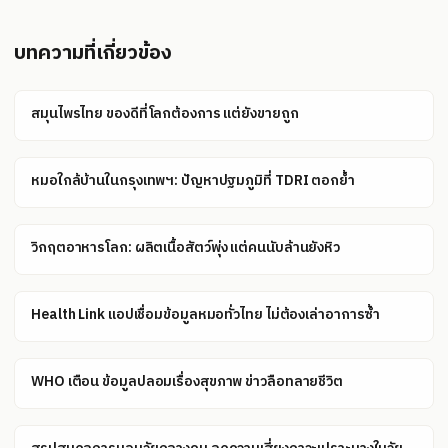
บทความที่เกี่ยวข้อง
สมุนไพรไทย ของดีที่โลกต้องการ แต่ยังขายถูก
หมอใกล้บ้านในกรุงเทพฯ: ปัญหาปฐมภูมิที่ TDRI ตอกย้ำ
วิกฤตอาหารโลก: ผลิตเนื้อสัตว์พุ่ง แต่คนนับล้านยังหิว
Health Link แอปเชื่อมข้อมูลหมอทั่วไทย ไม่ต้องเล่าอาการซ้ำ
WHO เตือน ข้อมูลปลอมเรื่องสุขภาพ ข่าวลือทลายชีวิต