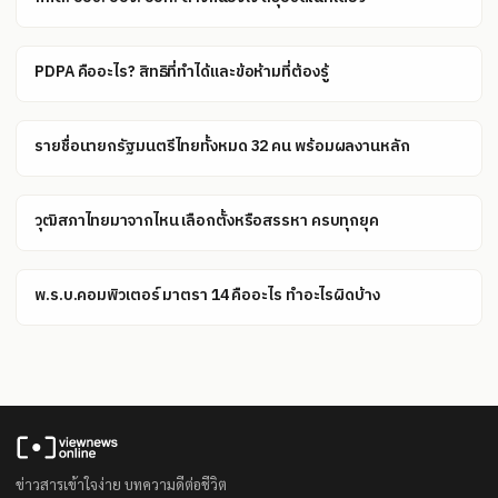
PDPA คืออะไร? สิทธิที่ทำได้และข้อห้ามที่ต้องรู้
รายชื่อนายกรัฐมนตรีไทยทั้งหมด 32 คน พร้อมผลงานหลัก
วุฒิสภาไทยมาจากไหน เลือกตั้งหรือสรรหา ครบทุกยุค
พ.ร.บ.คอมพิวเตอร์ มาตรา 14 คืออะไร ทำอะไรผิดบ้าง
ข่าวสารเข้าใจง่าย บทความดีต่อชีวิต