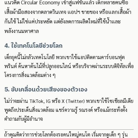
แนวคิด Circular Economy เข้าสู่แฟชั่นแล้ว เด็กหลายคนซื้อ
เสื้อผ้ามือสองจากตลาดวินเทจ แอปฯ ขายของ หรือแลกเสื้อผ้า
กันใช้ ไม่ใช่แค่ประหยัด แต่ยังลดการผลิตใหม่ที่ใช้น้ำและ
พลังงานมหาศาล
4. ใช้เทคโนโลยีช่วยโลก
เด็กยุคนี้ไม่กลัวเทคโนโลยี พวกเขาใช้แอปติดตามคาร์บอนฟุต
พรินต์ ค้นหาต้นไม้ที่ปลูกออนไลน์ หรือบริจาคผ่านระบบดิจิทัลเพื่อ
โครงการสิ่งแวดล้อมต่าง ๆ
5. ขับเคลื่อนด้วยเสียงของตัวเอง
ไม่ว่าจะผ่าน TikTok, IG หรือ X (Twitter) พวกเขาใช้โซเชียลมีเดีย
พูดถึงประเด็นสิ่งแวดล้อม แชร์ความรู้ รณรงค์ หรือแม้กระทั่งตั้ง
คำถามกับผู้มีอำนาจ
ถ้าคุณคิดว่าการช่วยโลกต้องรอคนใหญ่คนโต เริ่มจากดูเด็ก ๆ รุ่น