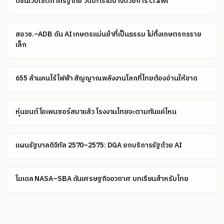
ดัชนีเว็บไซต์ภาครัฐไทย วัดอะไรได้บ้างด้วยการ crawl
สอวช.–ADB ดัน AI เกษตรแม่นยำที่เป็นธรรม ไม่ทิ้งเกษตรกรราย
เล็ก
655 ล้านคนไร้ไฟฟ้า สัญญาณพลังงานโลกที่ไทยต้องอ่านให้ขาด
หุ่นยนต์โอเพนซอร์สมาแล้ว โรงงานไทยจะตามทันแค่ไหน
แผนรัฐบาลดิจิทัล 2570–2575: DGA ยกบริการรัฐด้วย AI
โมเดล NASA–SBA ดันเศรษฐกิจอวกาศ บทเรียนสำหรับไทย