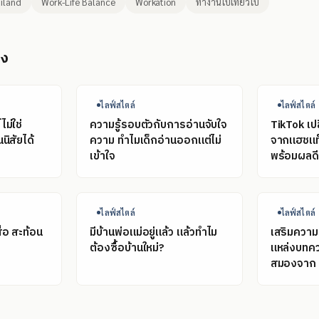
iland
Work-Life Balance
Workation
ทำงานไปเที่ยวไป
อง
ไลฟ์สไตล์
ไลฟ์สไตล์
ม่ใช่
ความรู้รอบตัวกับการอ่านจับใจ
TikTok เปล
นิสัยได้
ความ ทำไมเด็กอ่านออกแต่ไม่
จากแฮชแท็
เข้าใจ
พร้อมผลดี-
ไลฟ์สไตล์
ไลฟ์สไตล์
ื่อ สะท้อน
มีบ้านพ่อแม่อยู่แล้ว แล้วทำไม
เสริมความร
?
ต้องซื้อบ้านใหม่?
แหล่งบทคว
สมองจาก 