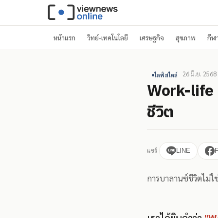
หน้าแรก
วิทย์-เทคโนโลยี
เศรษฐกิจ
สุขภาพ
กีฬ
26 มิ.ย. 2568
ไลฟ์สไตล์
Work-life 
ชีวิต
แชร์
LINE
การบาลานซ์ชีวิตไม่ใช