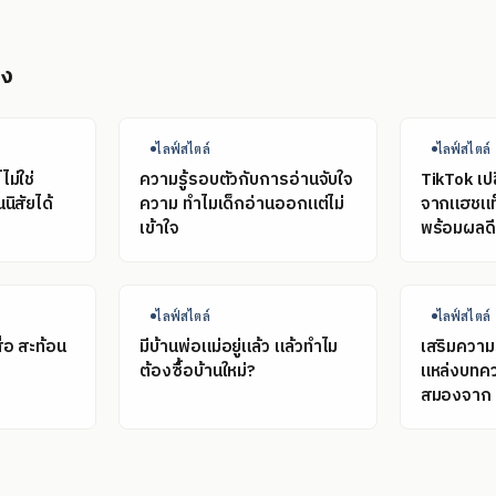
อง
ไลฟ์สไตล์
ไลฟ์สไตล์
ม่ใช่
ความรู้รอบตัวกับการอ่านจับใจ
TikTok เปล
นิสัยได้
ความ ทำไมเด็กอ่านออกแต่ไม่
จากแฮชแท็
เข้าใจ
พร้อมผลดี-
ไลฟ์สไตล์
ไลฟ์สไตล์
ื่อ สะท้อน
มีบ้านพ่อแม่อยู่แล้ว แล้วทำไม
เสริมความร
?
ต้องซื้อบ้านใหม่?
แหล่งบทคว
สมองจาก 