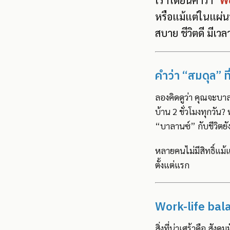
เราได้ยินคำว่า
"W
หรือแม้แต่ในแผ่
สบาย ชีวิตดี มีเวล
คำว่า “สมดุล” ที
ลองคิดดูว่า คุณจะบาล
บ้าน 2 ชั่วโมงทุกวัน?
“บาลานซ์” กับชีวิตยั
หลายคนไม่มีสิทธิ์แม้
ตั้งแต่แรก
Work-life balanc
สิ่งที่น่าเศร้าคือ สัง