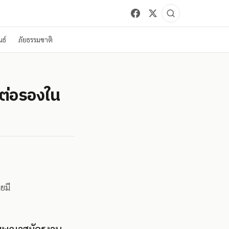
ธ์
ภัยธรรมชาติ
จต่อรองใน
ยมี