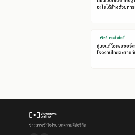
ดัชนีเว็บไซต์ภาครัฐ
อะไรได้บ้างด้วยการ
วิทย์-เทคโนโลยี
หุ่นยนต์โอเพนซอร์ส
โรงงานไทยจะตามทั
ข่าวสารเข้าใจง่าย บทความดีต่อชีวิต