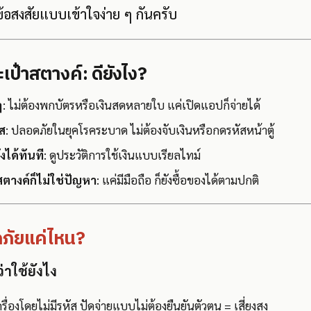
้อสงสัยแบบเข้าใจง่าย ๆ กันครับ
ป๋าสตางค์: ดียังไง?
ๆ
: ไม่ต้องพกบัตรหรือเงินสดหลายใบ แค่เปิดแอปก็จ่ายได้
ส
: ปลอดภัยในยุคโรคระบาด ไม่ต้องจับเงินหรือกดรหัสหน้าตู้
งได้ทันที
: ดูประวัติการใช้เงินแบบเรียลไทม์
สตางค์ก็ไม่ใช่ปัญหา
: แค่มีมือถือ ก็ยังซื้อของได้ตามปกติ
ภัยแค่ไหน?
ว่าใช้ยังไง
ครื่องโดยไม่มีรหัส ปัดจ่ายแบบไม่ต้องยืนยันตัวตน = เสี่ยงสูง