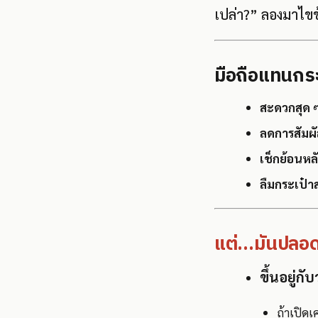
เปล่า?” ลองมาไขข
มือถือแทนกระเ
สะดวกสุด 
ลดการสัมผั
เช็กย้อนหลั
ลืมกระเป๋า
แต่…มันปลอด
ขึ้นอยู่กับ
ถ้าเปิดเ