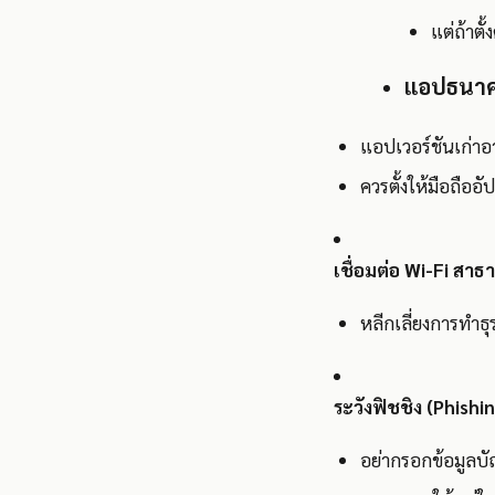
แต่ถ้าตั
แอปธนาคา
แอปเวอร์ชันเก่าอาจ
ควรตั้งให้มือถืออั
เชื่อมต่อ Wi-Fi สาธ
หลีกเลี่ยงการทำธุ
ระวังฟิชชิง (Phishi
อย่ากรอกข้อมูลบั