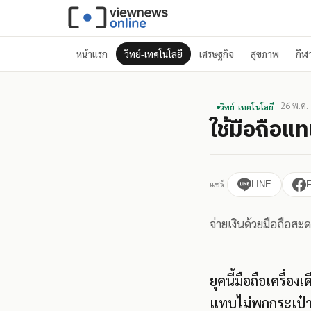
หน้าแรก
วิทย์-เทคโนโลยี
เศรษฐกิจ
สุขภาพ
กีฬ
26 พ.ค.
วิทย์-เทคโนโลยี
ใช้มือถือแ
แชร์
LINE
จ่ายเงินด้วยมือถือสะ
ยุคนี้มือถือเครื่อ
แทบไม่พกกระเป๋าส