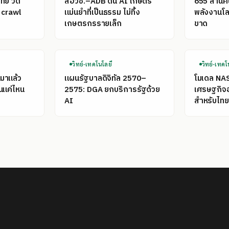
ไทย วัด
สอวช.–ADB ดัน AI เกษตร
655 ล้าน
 crawl
แม่นยำที่เป็นธรรม ไม่ทิ้ง
พลังงานโลก
เกษตรกรรายเล็ก
ขาด
วิทย์-เทคโนโลยี
วิทย์-เทคโ
มาแล้ว
แผนรัฐบาลดิจิทัล 2570–
โมเดล NA
นแค่ไหน
2575: DGA ยกบริการรัฐด้วย
เศรษฐกิจ
AI
สำหรับไทย