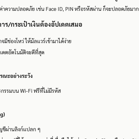
้งค่าความปลอดภัย เช่น Face ID, PIN หรือรหัสผ่าน ก็จะปลอดภัยมากข
ร/กระเป๋าเงินต้องอัปเดตเสมอ
มีช่องโหว่ ให้มัลแวร์เข้ามาได้ง่าย
ปเดตอัตโนมัติจะดีที่สุด
ารณะอย่างระวัง
รกรรมบน Wi-Fi ฟรีที่ไม่มีรหัส
ng)
ญชีผ่านลิงก์แปลก ๆ