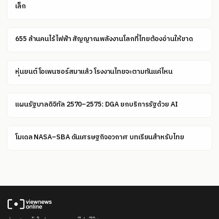
เล็ก
655 ล้านคนไร้ไฟฟ้า สัญญาณพลังงานโลกที่ไทยต้องอ่านให้ขาด
หุ่นยนต์โอเพนซอร์สมาแล้ว โรงงานไทยจะตามทันแค่ไหน
แผนรัฐบาลดิจิทัล 2570–2575: DGA ยกบริการรัฐด้วย AI
โมเดล NASA–SBA ดันเศรษฐกิจอวกาศ บทเรียนสำหรับไทย