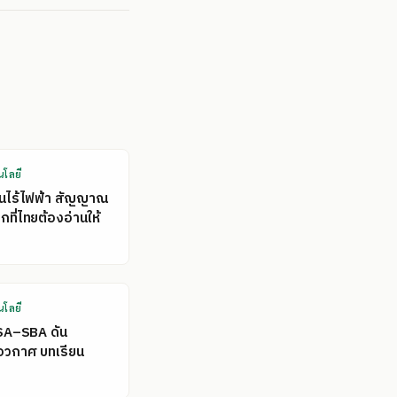
นโลยี
คนไร้ไฟฟ้า สัญญาณ
ที่ไทยต้องอ่านให้
นโลยี
SA–SBA ดัน
อวกาศ บทเรียน