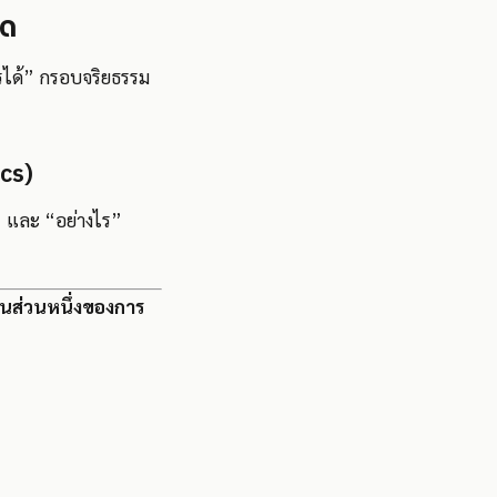
มด
ไรได้” กรอบจริยธรรม
cs)
ร” และ “อย่างไร”
ป็นส่วนหนึ่งของการ