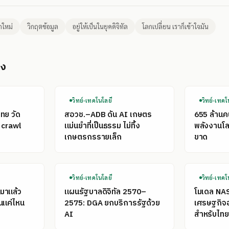
กใหม่
วิกฤตข้อมูล
อยู่ให้เป็นในยุคดิจิทัล
โลกเปลี่ยน เราก็เข้าใจมัน
อง
วิทย์-เทคโนโลยี
วิทย์-เทคโ
ไทย วัด
สอวช.–ADB ดัน AI เกษตร
655 ล้าน
 crawl
แม่นยำที่เป็นธรรม ไม่ทิ้ง
พลังงานโลก
เกษตรกรรายเล็ก
ขาด
วิทย์-เทคโนโลยี
วิทย์-เทคโ
มาแล้ว
แผนรัฐบาลดิจิทัล 2570–
โมเดล NA
นแค่ไหน
2575: DGA ยกบริการรัฐด้วย
เศรษฐกิจ
AI
สำหรับไทย