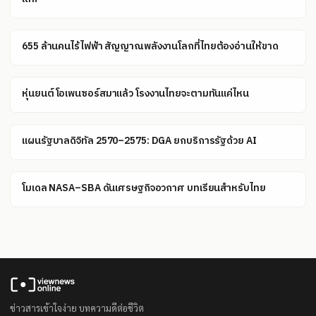
655 ล้านคนไร้ไฟฟ้า สัญญาณพลังงานโลกที่ไทยต้องอ่านให้ขาด
หุ่นยนต์โอเพนซอร์สมาแล้ว โรงงานไทยจะตามทันแค่ไหน
แผนรัฐบาลดิจิทัล 2570–2575: DGA ยกบริการรัฐด้วย AI
โมเดล NASA–SBA ดันเศรษฐกิจอวกาศ บทเรียนสำหรับไทย
ข่าวสารเข้าใจง่าย บทความดีต่อชีวิต