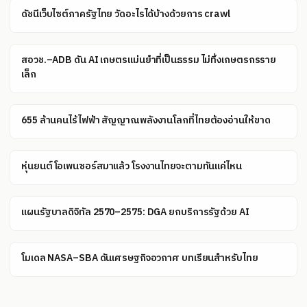
ดัชนีเว็บไซต์ภาครัฐไทย วัดอะไรได้บ้างด้วยการ crawl
สอวช.–ADB ดัน AI เกษตรแม่นยำที่เป็นธรรม ไม่ทิ้งเกษตรกรราย
เล็ก
655 ล้านคนไร้ไฟฟ้า สัญญาณพลังงานโลกที่ไทยต้องอ่านให้ขาด
หุ่นยนต์โอเพนซอร์สมาแล้ว โรงงานไทยจะตามทันแค่ไหน
แผนรัฐบาลดิจิทัล 2570–2575: DGA ยกบริการรัฐด้วย AI
โมเดล NASA–SBA ดันเศรษฐกิจอวกาศ บทเรียนสำหรับไทย