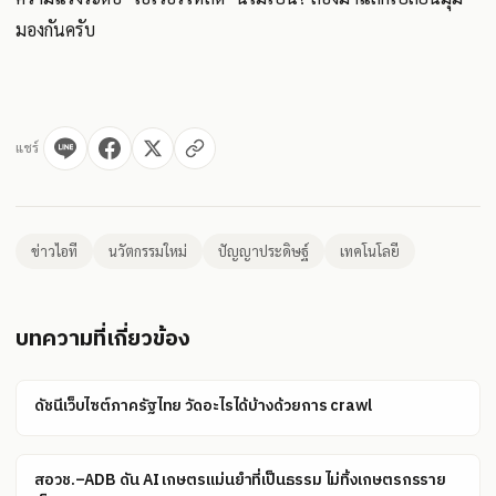
มองกันครับ
แชร์
ข่าวไอที
นวัตกรรมใหม่
ปัญญาประดิษฐ์
เทคโนโลยี
บทความที่เกี่ยวข้อง
ดัชนีเว็บไซต์ภาครัฐไทย วัดอะไรได้บ้างด้วยการ crawl
สอวช.–ADB ดัน AI เกษตรแม่นยำที่เป็นธรรม ไม่ทิ้งเกษตรกรราย