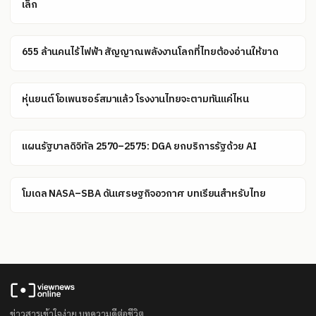
เล็ก
655 ล้านคนไร้ไฟฟ้า สัญญาณพลังงานโลกที่ไทยต้องอ่านให้ขาด
หุ่นยนต์โอเพนซอร์สมาแล้ว โรงงานไทยจะตามทันแค่ไหน
แผนรัฐบาลดิจิทัล 2570–2575: DGA ยกบริการรัฐด้วย AI
โมเดล NASA–SBA ดันเศรษฐกิจอวกาศ บทเรียนสำหรับไทย
ข่าวสารเข้าใจง่าย บทความดีต่อชีวิต