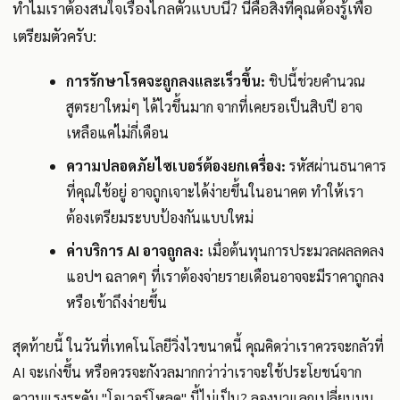
ทำไมเราต้องสนใจเรื่องไกลตัวแบบนี้? นี่คือสิ่งที่คุณต้องรู้เพื่อ
เตรียมตัวครับ:
การรักษาโรคจะถูกลงและเร็วขึ้น:
ชิปนี้ช่วยคำนวณ
สูตรยาใหม่ๆ ได้ไวขึ้นมาก จากที่เคยรอเป็นสิบปี อาจ
เหลือแค่ไม่กี่เดือน
ความปลอดภัยไซเบอร์ต้องยกเครื่อง:
รหัสผ่านธนาคาร
ที่คุณใช้อยู่ อาจถูกเจาะได้ง่ายขึ้นในอนาคต ทำให้เรา
ต้องเตรียมระบบป้องกันแบบใหม่
ค่าบริการ AI อาจถูกลง:
เมื่อต้นทุนการประมวลผลลดลง
แอปฯ ฉลาดๆ ที่เราต้องจ่ายรายเดือนอาจจะมีราคาถูกลง
หรือเข้าถึงง่ายขึ้น
สุดท้ายนี้ ในวันที่เทคโนโลยีวิ่งไวขนาดนี้ คุณคิดว่าเราควรจะกลัวที่
AI จะเก่งขึ้น หรือควรจะกังวลมากกว่าว่าเราจะใช้ประโยชน์จาก
ความแรงระดับ "โอเวอร์โหลด" นี้ไม่เป็น? ลองมาแลกเปลี่ยนมุม