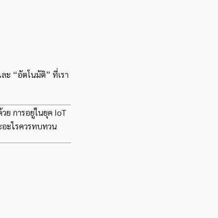
ละ “อัตโนมัติ” ที่เรา
้วย การอยู่ในยุค IoT
 และอะไรควรทบทวน