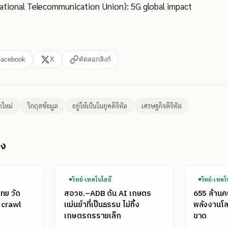
national Telecommunication Union): 5G global impact
Facebook
X
คัดลอกลิงก์
กใหม่
วิกฤตข้อมูล
อยู่ให้เป็นในยุคดิจิทัล
เศรษฐกิจดิจิทัล
อง
วิทย์-เทคโนโลยี
วิทย์-เทคโ
ไทย วัด
สอวช.–ADB ดัน AI เกษตร
655 ล้าน
 crawl
แม่นยำที่เป็นธรรม ไม่ทิ้ง
พลังงานโลก
เกษตรกรรายเล็ก
ขาด