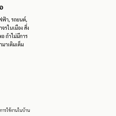
่อ
ไฟฟ้า, รถยนต์,
รในเมือง สิ่ง
อ ถ้าไม่มีการ
้ามาเติมเต็ม
รมการใช้งานในบ้าน