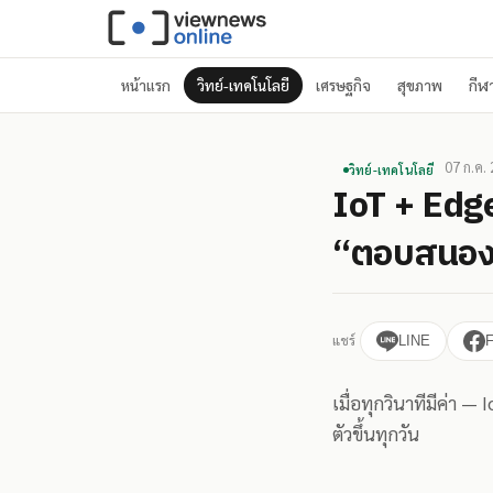
หน้าแรก
วิทย์-เทคโนโลยี
เศรษฐกิจ
สุขภาพ
กีฬ
07 ก.ค.
วิทย์-เทคโนโลยี
IoT + Edge
“ตอบสนองท
แชร์
LINE
เมื่อทุกวินาทีมีค่า 
ตัวขึ้นทุกวัน