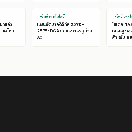
วิทย์-เทคโนโลยี
วิทย์-เทคโ
มาแล้ว
แผนรัฐบาลดิจิทัล 2570–
โมเดล NA
นแค่ไหน
2575: DGA ยกบริการรัฐด้วย
เศรษฐกิจ
AI
สำหรับไทย