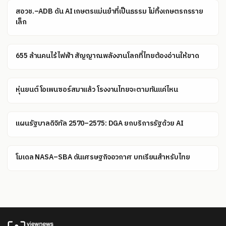
สอวช.–ADB ดัน AI เกษตรแม่นยำที่เป็นธรรม ไม่ทิ้งเกษตรกรราย
เล็ก
655 ล้านคนไร้ไฟฟ้า สัญญาณพลังงานโลกที่ไทยต้องอ่านให้ขาด
หุ่นยนต์โอเพนซอร์สมาแล้ว โรงงานไทยจะตามทันแค่ไหน
แผนรัฐบาลดิจิทัล 2570–2575: DGA ยกบริการรัฐด้วย AI
โมเดล NASA–SBA ดันเศรษฐกิจอวกาศ บทเรียนสำหรับไทย