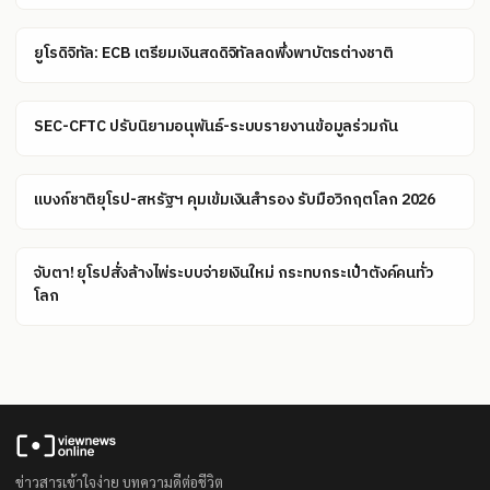
ยูโรดิจิทัล: ECB เตรียมเงินสดดิจิทัลลดพึ่งพาบัตรต่างชาติ
SEC-CFTC ปรับนิยามอนุพันธ์-ระบบรายงานข้อมูลร่วมกัน
แบงก์ชาติยุโรป-สหรัฐฯ คุมเข้มเงินสำรอง รับมือวิกฤตโลก 2026
จับตา! ยุโรปสั่งล้างไพ่ระบบจ่ายเงินใหม่ กระทบกระเป๋าตังค์คนทั่ว
โลก
ข่าวสารเข้าใจง่าย บทความดีต่อชีวิต