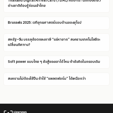
Thailand Digital Arrival Card (TDAC) คืออะไร? นักท่องเที่ยว
ต่างชาติต้องรู้ก่อนเข้าไทย
Brussels 2025: เวทียุทธศาสตร์รอบด้านของยุโรป
สหรัฐ–จีน บรรลุข้อตกลงภาษี “แร่หายาก” สงครามเทคโนโลยีจะ
เปลี่ยนทิศทาง?
Soft power แบบไทย ๆ ยังสู้ของเขาได้ไหม ถ้ายังคิดในกรอบเดิม
สงครามไม่ต้องใช้ปืน ถ้าใช้ “แพลตฟอร์ม” ได้เหนือกว่า