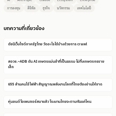
การลงทุน
ดิจิทัล
ธุรกิจ
นวัตกรรม
เทคโนโลยี
บทความที่เกี่ยวข้อง
ดัชนีเว็บไซต์ภาครัฐไทย วัดอะไรได้บ้างด้วยการ crawl
สอวช.–ADB ดัน AI เกษตรแม่นยำที่เป็นธรรม ไม่ทิ้งเกษตรกรราย
เล็ก
655 ล้านคนไร้ไฟฟ้า สัญญาณพลังงานโลกที่ไทยต้องอ่านให้ขาด
หุ่นยนต์โอเพนซอร์สมาแล้ว โรงงานไทยจะตามทันแค่ไหน