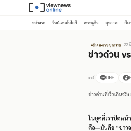
หน้าแรก
วิทย์-เทคโนโลยี
เศรษฐกิจ
สุขภาพ
กีฬ
22 ม
สังคม-อาชญากรรม
ข่าวด่วน vs
แชร์
LINE
ข่าวด่วนที่เร็วเกินจริ
ในยุคที่เราปัดหน้า
คือ—มันคือ “ข่าวจ