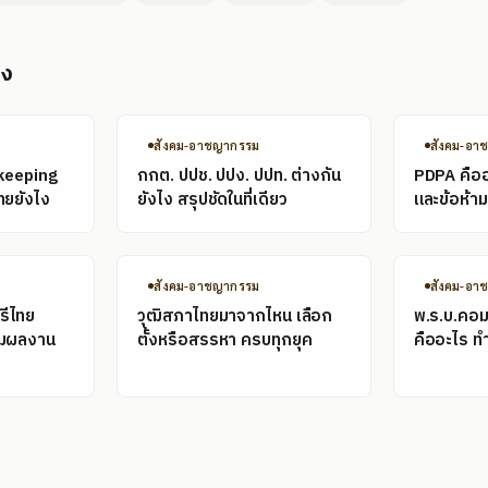
อง
สังคม-อาชญากรรม
สังคม-อา
keeping
กกต. ปปช. ปปง. ปปท. ต่างกัน
PDPA คืออะ
ทยยังไง
ยังไง สรุปชัดในที่เดียว
และข้อห้ามท
สังคม-อาชญากรรม
สังคม-อา
รีไทย
วุฒิสภาไทยมาจากไหน เลือก
พ.ร.บ.คอม
อมผลงาน
ตั้งหรือสรรหา ครบทุกยุค
คืออะไร ท