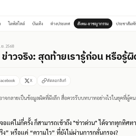
า
ไลฟ์สไตล์
บันเทิง
ต่างประเทศ
สังคม-อาชญากรรม
ประชาสัมพัน
ิ.ย. 2568
 ข่าวจริง: สุดท้ายเรารู้ก่อน หรือรู้ผ
Facebook
X
คัดลอกลิงก์
ง อาจกลายเป็นข้อมูลผิดที่ฝังลึก สื่อควรรับบทบาทอย่างไรในยุคที่ผู้คนเ
จอแค่ไม่กี่ครั้ง ก็สามารถเข้าถึง "ข่าวด่วน" ได้จากทุกทิ
ริง” หรือแค่ “ความไว” ที่ยังไม่ผ่านการกลั่นกรอง?