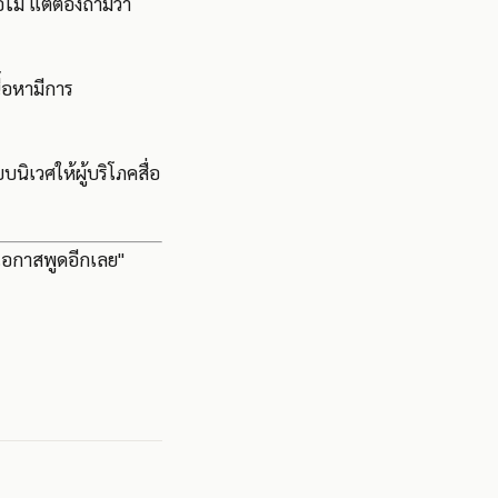
อไม่ แต่ต้องถามว่า
้อหามีการ
บนิเวศให้ผู้บริโภคสื่อ
มีโอกาสพูดอีกเลย"