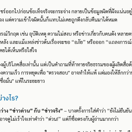
กแชร์ออกไปก่อนข้อเท็จจริงจะกระจ่าง กลายเป็นข้อมูลผิดที่ฝังแน่นอย
จง แต่ความเข้าใจผิดนั้นก็แทบไม่เคยถูกดึงกลับคืนมาได้หมด
รณ์วิกฤต เช่น อุบัติเหตุ ความไม่สงบ หรือข่าวเกี่ยวกับคนดัง หลายคร
ลัง และแม้แหล่งข่าวต้นเรื่องจะขอ “อภัย” หรือออก “แถลงการณ์
คยได้เห็นหรือใส่ใจ
องผู้บริโภคสื่อเท่านั้น แต่เป็นคำถามที่ท้าทายจริยธรรมของผู้ผลิตสื่อด
ความเร็ว การหยุดเพื่อ "ตรวจสอบ" อาจทำให้แพ้ แต่มองให้ลึกกว
ชื่อมั่น" แพ้ในระยะยาว
ย่างไร?
่าง “ข่าวด่วน” กับ “ข่าวจริง”
– บางครั้งการใส่คำว่า “ยังไม่ยืนยัน
จดูไม่เร้าใจเท่าคำว่า “ด่วน!” แต่ก็ซื่อตรงกับผู้อ่านมากกว่า