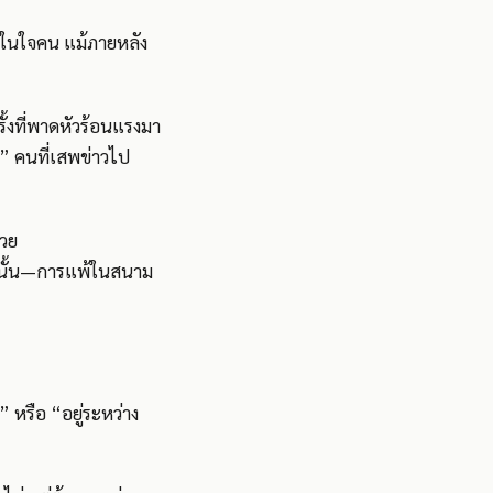
ู่ในใจคน แม้ภายหลัง
ั้งที่พาดหัวร้อนแรงมา
” คนที่เสพข่าวไป
้วย
่านั้น—การแพ้ในสนาม
” หรือ “อยู่ระหว่าง