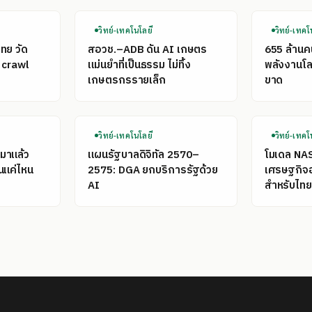
วิทย์-เทคโนโลยี
วิทย์-เทคโ
ไทย วัด
สอวช.–ADB ดัน AI เกษตร
655 ล้าน
 crawl
แม่นยำที่เป็นธรรม ไม่ทิ้ง
พลังงานโลก
เกษตรกรรายเล็ก
ขาด
วิทย์-เทคโนโลยี
วิทย์-เทคโ
มาแล้ว
แผนรัฐบาลดิจิทัล 2570–
โมเดล NA
นแค่ไหน
2575: DGA ยกบริการรัฐด้วย
เศรษฐกิจ
AI
สำหรับไทย