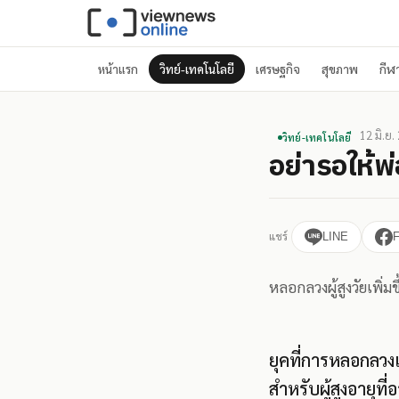
หน้าแรก
วิทย์-เทคโนโลยี
เศรษฐกิจ
สุขภาพ
กีฬ
12 มิ.ย.
วิทย์-เทคโนโลยี
อย่ารอให้พ่
แชร์
LINE
หลอกลวงผู้สูงวัยเพิ่ม
ยุคที่การหลอกลวง
สำหรับผู้สูงอายุ