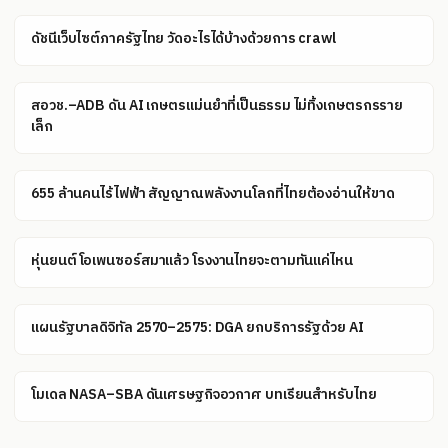
ดัชนีเว็บไซต์ภาครัฐไทย วัดอะไรได้บ้างด้วยการ crawl
สอวช.–ADB ดัน AI เกษตรแม่นยำที่เป็นธรรม ไม่ทิ้งเกษตรกรราย
เล็ก
655 ล้านคนไร้ไฟฟ้า สัญญาณพลังงานโลกที่ไทยต้องอ่านให้ขาด
หุ่นยนต์โอเพนซอร์สมาแล้ว โรงงานไทยจะตามทันแค่ไหน
แผนรัฐบาลดิจิทัล 2570–2575: DGA ยกบริการรัฐด้วย AI
โมเดล NASA–SBA ดันเศรษฐกิจอวกาศ บทเรียนสำหรับไทย