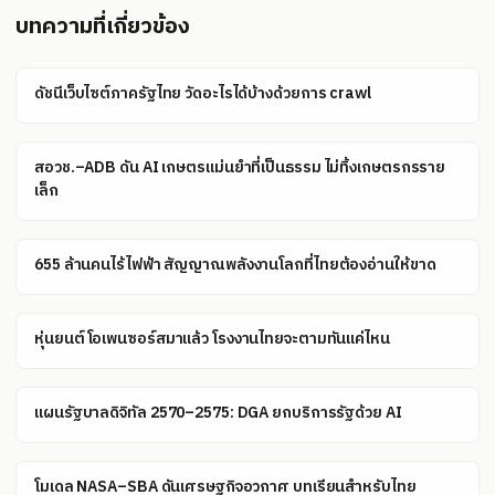
บทความที่เกี่ยวข้อง
ดัชนีเว็บไซต์ภาครัฐไทย วัดอะไรได้บ้างด้วยการ crawl
สอวช.–ADB ดัน AI เกษตรแม่นยำที่เป็นธรรม ไม่ทิ้งเกษตรกรราย
เล็ก
655 ล้านคนไร้ไฟฟ้า สัญญาณพลังงานโลกที่ไทยต้องอ่านให้ขาด
หุ่นยนต์โอเพนซอร์สมาแล้ว โรงงานไทยจะตามทันแค่ไหน
แผนรัฐบาลดิจิทัล 2570–2575: DGA ยกบริการรัฐด้วย AI
โมเดล NASA–SBA ดันเศรษฐกิจอวกาศ บทเรียนสำหรับไทย