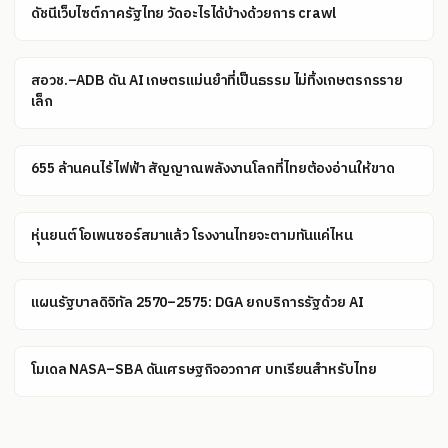
ดัชนีเว็บไซต์ภาครัฐไทย วัดอะไรได้บ้างด้วยการ crawl
สอวช.–ADB ดัน AI เกษตรแม่นยำที่เป็นธรรม ไม่ทิ้งเกษตรกรราย
เล็ก
655 ล้านคนไร้ไฟฟ้า สัญญาณพลังงานโลกที่ไทยต้องอ่านให้ขาด
หุ่นยนต์โอเพนซอร์สมาแล้ว โรงงานไทยจะตามทันแค่ไหน
แผนรัฐบาลดิจิทัล 2570–2575: DGA ยกบริการรัฐด้วย AI
โมเดล NASA–SBA ดันเศรษฐกิจอวกาศ บทเรียนสำหรับไทย