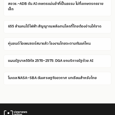
สอวช.–ADB ดัน AI เกษตรแม่นยำที่เป็นธรรม ไม่ทิ้งเกษตรกรราย
เล็ก
655 ล้านคนไร้ไฟฟ้า สัญญาณพลังงานโลกที่ไทยต้องอ่านให้ขาด
หุ่นยนต์โอเพนซอร์สมาแล้ว โรงงานไทยจะตามทันแค่ไหน
แผนรัฐบาลดิจิทัล 2570–2575: DGA ยกบริการรัฐด้วย AI
โมเดล NASA–SBA ดันเศรษฐกิจอวกาศ บทเรียนสำหรับไทย