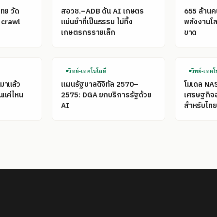
ไทย วัด
สอวช.–ADB ดัน AI เกษตร
655 ล้าน
 crawl
แม่นยำที่เป็นธรรม ไม่ทิ้ง
พลังงานโลก
เกษตรกรรายเล็ก
ขาด
วิทย์-เทคโนโลยี
วิทย์-เทคโ
มาแล้ว
แผนรัฐบาลดิจิทัล 2570–
โมเดล NA
นแค่ไหน
2575: DGA ยกบริการรัฐด้วย
เศรษฐกิจ
AI
สำหรับไทย