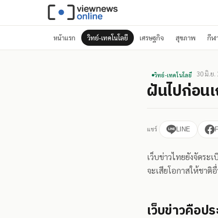
หน้าแรก
วิทย์-เทคโนโลยี
เศรษฐกิจ
สุขภาพ
กีฬ
30 มิ.ย.
วิทย์-เทคโนโลยี
ฝันไปก่อนเ
แชร์
LINE
เว็บข่าวไทยยังจัดระเบ
จะเสียโอกาสให้ชาติอื
เว็บข่าวคือปร