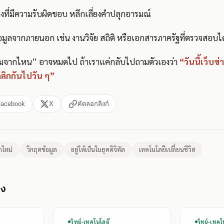
ที่มีความรับผิดชอบ หลีกเลี่ยงคำปลุกอารมณ์
้อมูลจากภายนอก เช่น งานวิจัย สถิติ หรือเอกสารภาครัฐที่ตรวจสอบได
ะเริ่มจากไหน” อาจหมดไป ถ้าเราแค่กลับไปถามตัวเองว่า
“วันนี้เว็บข
คลิกกันไปวัน ๆ”
Facebook
X
คัดลอกลิงก์
กใหม่
วิกฤตข้อมูล
อยู่ให้เป็นในยุคดิจิทัล
เทคโนโลยีเปลี่ยนชีวิต
อง
วิทย์-เทคโนโลยี
วิทย์-เทคโ