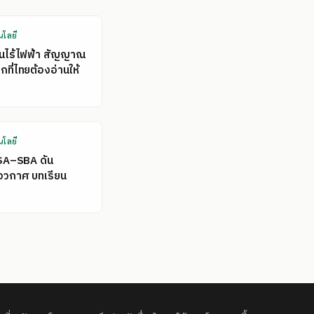
นโลยี
คนไร้ไฟฟ้า สัญญาณ
ที่ไทยต้องอ่านให้
นโลยี
SA–SBA ดัน
อวกาศ บทเรียน