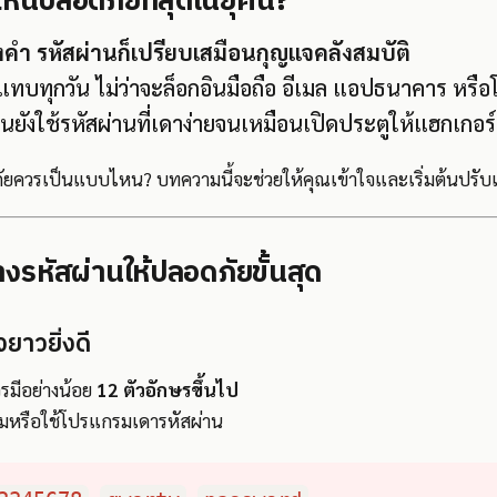
หนปลอดภัยที่สุดในยุคนี้?
องคำ รหัสผ่านก็เปรียบเสมือนกุญแจคลังสมบัติ
แทบทุกวัน ไม่ว่าจะล็อกอินมือถือ อีเมล แอปธนาคาร หรือโซเ
คนยังใช้รหัสผ่านที่เดาง่ายจนเหมือนเปิดประตูให้แฮกเกอร
ภัยควรเป็นแบบไหน? บทความนี้จะช่วยให้คุณเข้าใจและเริ่มต้นปรับเป
างรหัสผ่านให้ปลอดภัยขั้นสุด
งยาวยิ่งดี
รมีอย่างน้อย
12 ตัวอักษรขึ้นไป
สุ่มหรือใช้โปรแกรมเดารหัสผ่าน