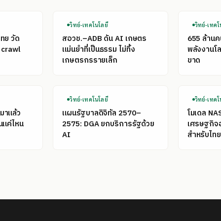
วิทย์-เทคโนโลยี
วิทย์-เทคโ
ไทย วัด
สอวช.–ADB ดัน AI เกษตร
655 ล้าน
 crawl
แม่นยำที่เป็นธรรม ไม่ทิ้ง
พลังงานโลก
เกษตรกรรายเล็ก
ขาด
วิทย์-เทคโนโลยี
วิทย์-เทคโ
มาแล้ว
แผนรัฐบาลดิจิทัล 2570–
โมเดล NA
นแค่ไหน
2575: DGA ยกบริการรัฐด้วย
เศรษฐกิจ
AI
สำหรับไทย