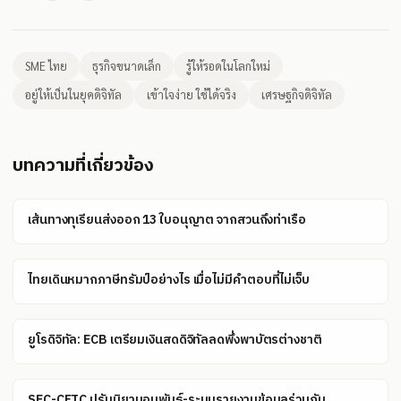
SME ไทย
ธุรกิจขนาดเล็ก
รู้ให้รอดในโลกใหม่
อยู่ให้เป็นในยุคดิจิทัล
เข้าใจง่าย ใช้ได้จริง
เศรษฐกิจดิจิทัล
บทความที่เกี่ยวข้อง
เส้นทางทุเรียนส่งออก 13 ใบอนุญาต จากสวนถึงท่าเรือ
ไทยเดินหมากภาษีทรัมป์อย่างไร เมื่อไม่มีคำตอบที่ไม่เจ็บ
ยูโรดิจิทัล: ECB เตรียมเงินสดดิจิทัลลดพึ่งพาบัตรต่างชาติ
SEC-CFTC ปรับนิยามอนุพันธ์-ระบบรายงานข้อมูลร่วมกัน