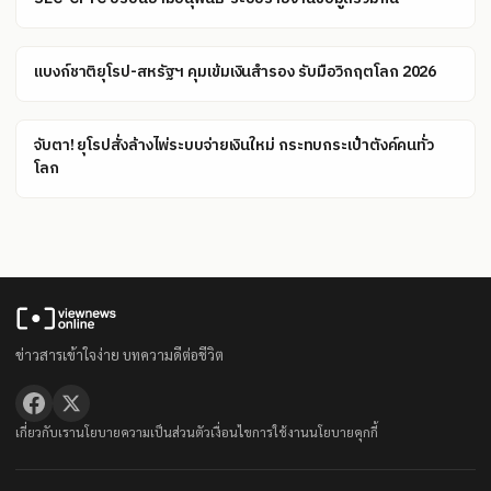
แบงก์ชาติยุโรป-สหรัฐฯ คุมเข้มเงินสำรอง รับมือวิกฤตโลก 2026
จับตา! ยุโรปสั่งล้างไพ่ระบบจ่ายเงินใหม่ กระทบกระเป๋าตังค์คนทั่ว
โลก
ข่าวสารเข้าใจง่าย บทความดีต่อชีวิต
เกี่ยวกับเรา
นโยบายความเป็นส่วนตัว
เงื่อนไขการใช้งาน
นโยบายคุกกี้