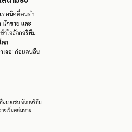
ป็นสนามรบ
่เทคนิคที่คนทำ
าด นักขาย และ
เข้าใจอัลกอริทึม
นโลก
หาเจอ" ก่อนคนอื่น
สื่อมวลชน อัลกอริทึม
งอาจเริ่มหล่นหาย