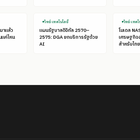
วิทย์-เทคโนโลยี
วิทย์-เทคโ
มาแล้ว
แผนรัฐบาลดิจิทัล 2570–
โมเดล NA
นแค่ไหน
2575: DGA ยกบริการรัฐด้วย
เศรษฐกิจ
AI
สำหรับไทย