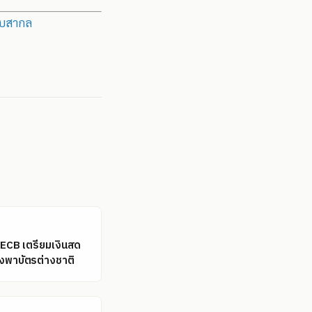
ดับสากล
ล: ECB เตรียมเงินสด
ึ่งพาบัตรต่างชาติ