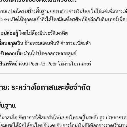
ี่ยนแปลงโครงสร้างพื้นฐานของระบบการเงินโลก ไม่ใช่แค่เพิ่มทางเล
ี่ DeFi เปิดให้ทุกคนเข้าถึงได้โดยมีแค่โทรศัพท์มือถือกับอินเทอร์เน็ต:
ละปล่อยกู้
โดยไม่ต้องมีประวัติเครดิต
่ยนสกุลเงิน
ข้ามพรมแดนทันที ค่าธรรมเนียมต่ำ
รับดอกเบี้ย
ผ่านโปรโตคอลกระจายศูนย์
สินทรัพย์
แบบ Peer-to-Peer ไม่ผ่านโบรกเกอร์
ย: ระหว่างโอกาสและข้อจำกัด
ื้นฐาน
ี่น่าสนใจ อัตราการใช้สมาร์ทโฟนของไทยอยู่ในระดับสูง ประชากรส่
เพย์ได้ฝึกให้คนไทยคุ้นเคยกับการโอนเงินดิจิทัลอย่างรวดเร็วมา