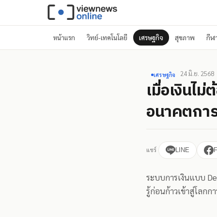
หน้าแรก
วิทย์-เทคโนโลยี
เศรษฐกิจ
สุขภาพ
กีฬ
24 มิ.ย. 2568
เศรษฐกิจ
เมื่อเงินไ
อนาคตการเ
แชร์
LINE
ระบบการเงินแบบ DeFi
รู้ก่อนก้าวเข้าสู่โลกก