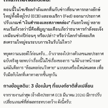
ตอนนี้ในโซเชียลกำลังแตกตื่นกับข่าวที่ธนาคารกลางยักษ์
ใหญ่ทั้งฝั่งยุโรป (ECB) และอเมริกา (Fed) ออกมาประกาศ
ปรับเกณฑ์
"เงินสำรองและสภาพคล่อง"
กันยกใหญ่ หลาย
คนเริ่มกังวลว่านี่คือสัญญาณเตือนภัยว่าธนาคารกำลังจะเจ๊ง
เหมือนช่วงปีก่อนๆ หรือเปล่า? หรือว่าโลกกำลังจะเกิด
สงครามใหญ่จนระบบการเงินรับไม่ไหว?
หยุดความนอยด์ไว้ก่อนครับ... ถ้าเราลองไปกางตัวเลขและประกาศ
ฉบับจริงดู จะพบว่าเรื่องนี้ไม่ใช่เรื่องของการ "แก้ผ้าเอาหน้ารอด"
แต่มันคือการ "ล้อมคอก่อนวัวหาย" แบบยกเครื่องใหม่หมดจด เพื่อ
รับมือกับโลกที่เดาทางยากขึ้นทุกวัน
กางข้อมูลดิบ: 3 ข้อเน้นๆ ที่แบงก์ชาติสั่งเปลี่ยน
จากรายงานล่าสุด (อ้างอิงประกาศ ECB มีนาคม 2026) มีการปรับ
เปลี่ยนเกณฑ์ที่ส่งผลกระทบวงกว้าง ดังนี้ครับ: