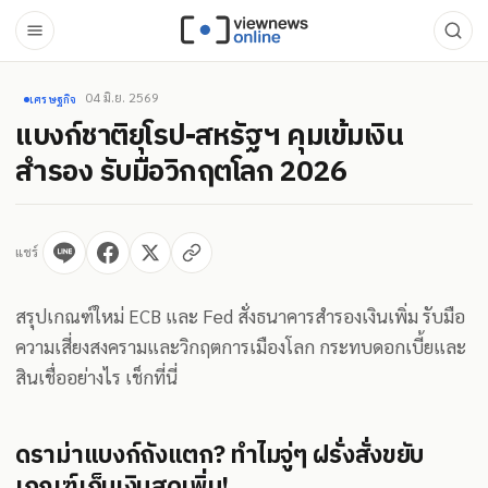
04 มิ.ย. 2569
เศรษฐกิจ
แบงก์ชาติยุโรป-สหรัฐฯ คุมเข้มเงิน
สำรอง รับมือวิกฤตโลก 2026
แชร์
สรุปเกณฑ์ใหม่ ECB และ Fed สั่งธนาคารสำรองเงินเพิ่ม รับมือ
ความเสี่ยงสงครามและวิกฤตการเมืองโลก กระทบดอกเบี้ยและ
สินเชื่ออย่างไร เช็กที่นี่
ดราม่าแบงก์ถังแตก? ทำไมจู่ๆ ฝรั่งสั่งขยับ
เกณฑ์เก็บเงินสดเพิ่ม!