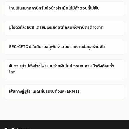
ไทยเดินหมากภาษีทรัมป์อย่างไร เมื่อไม่มีคำตอบที่ไม่เจ็บ
ยูโรดิจิทัล: ECB เตรียมเงินสดดิจิทัลลดพึ่งพาบัตรต่างชาติ
SEC-CFTC ปรับนิยามอนุพันธ์-ระบบรายงานข้อมูลร่วมกัน
จับตา! ยุโรปสั่งล้างไพ่ระบบจ่ายเงินใหม่ กระทบกระเป๋าตังค์คนทั่ว
โลก
เส้นทางสู่ยูโร: เกณฑ์บรรจบตัวและ ERM II