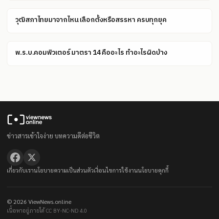
วุฒิสภาไทยมาจากไหน เลือกตั้งหรือสรรหา ครบทุกยุค
พ.ร.บ.คอมพิวเตอร์ มาตรา 14 คืออะไร ทำอะไรผิดบ้าง
ข่าวสารเข้าใจง่าย บทความดีต่อชีวิต
เกี่ยวกับเรา
นโยบายความเป็นส่วนตัว
เงื่อนไขการใช้งาน
นโยบายคุกกี้
© 2026 ViewNews.online
เนื้อหาอยู่ภายใต้ CC BY-NC-ND 4.0