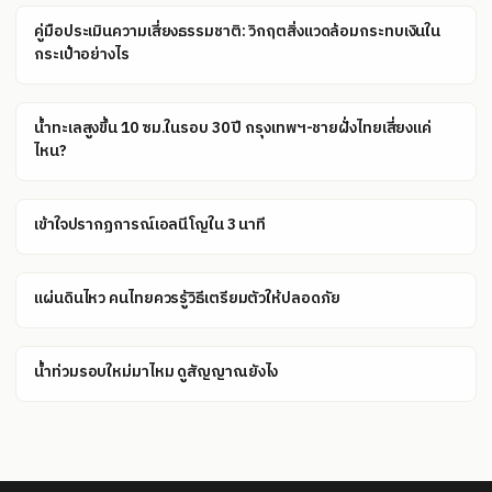
คู่มือประเมินความเสี่ยงธรรมชาติ: วิกฤตสิ่งแวดล้อมกระทบเงินใน
กระเป๋าอย่างไร
น้ำทะเลสูงขึ้น 10 ซม.ในรอบ 30 ปี กรุงเทพฯ-ชายฝั่งไทยเสี่ยงแค่
ไหน?
เข้าใจปรากฏการณ์เอลนีโญใน 3 นาที
แผ่นดินไหว คนไทยควรรู้วิธีเตรียมตัวให้ปลอดภัย
น้ำท่วมรอบใหม่มาไหม ดูสัญญาณยังไง