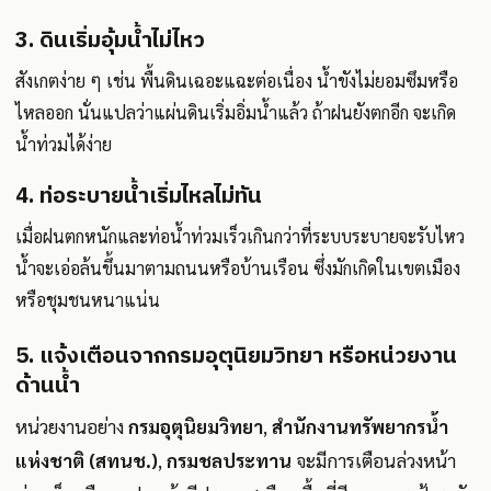
3. ดินเริ่มอุ้มน้ำไม่ไหว
สังเกตง่าย ๆ เช่น พื้นดินเฉอะแฉะต่อเนื่อง น้ำขังไม่ยอมซึมหรือ
ไหลออก นั่นแปลว่าแผ่นดินเริ่มอิ่มน้ำแล้ว ถ้าฝนยังตกอีก จะเกิด
น้ำท่วมได้ง่าย
4. ท่อระบายน้ำเริ่มไหลไม่ทัน
เมื่อฝนตกหนักและท่อน้ำท่วมเร็วเกินกว่าที่ระบบระบายจะรับไหว
น้ำจะเอ่อล้นขึ้นมาตามถนนหรือบ้านเรือน ซึ่งมักเกิดในเขตเมือง
หรือชุมชนหนาแน่น
5. แจ้งเตือนจากกรมอุตุนิยมวิทยา หรือหน่วยงาน
ด้านน้ำ
หน่วยงานอย่าง
กรมอุตุนิยมวิทยา
,
สำนักงานทรัพยากรน้ำ
แห่งชาติ (สทนช.)
,
กรมชลประทาน
จะมีการเตือนล่วงหน้า