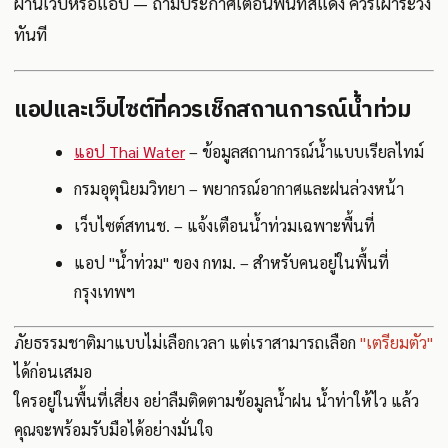
ผ่านเว็บหรือแอป — ถ้ามีประกาศเตือนพื้นที่สีแดง ควรเฝ้าระวัง
ทันที
แอปและเว็บไซต์ที่ควรเช็กสถานการณ์น้ำท่วม
แอป Thai Water
– ข้อมูลสถานการณ์น้ำแบบเรียลไทม์
กรมอุตุนิยมวิทยา – พยากรณ์อากาศและฝนล่วงหน้า
เว็บไซต์สทนช. – แจ้งเตือนน้ำท่วมเฉพาะพื้นที่
แอป "น้ำท่วม" ของ กทม. – สำหรับคนอยู่ในพื้นที่
กรุงเทพฯ
ภัยธรรมชาติมาแบบไม่เลือกเวลา แต่เราสามารถเลือก
"เตรียมตัว"
ได้ก่อนเสมอ
ใครอยู่ในพื้นที่เสี่ยง อย่าลืมติดตามข้อมูลน้ำฝน น้ำท่าให้ไว แล้ว
คุณจะพร้อมรับมือได้อย่างมั่นใจ