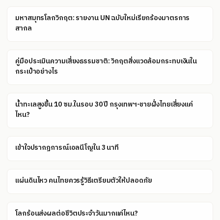
มหาสมุทรโลกวิกฤต: รายงาน UN ฉบับใหม่เรียกร้องมาตรการ
สากล
คู่มือประเมินความเสี่ยงธรรมชาติ: วิกฤตสิ่งแวดล้อมกระทบเงินใน
กระเป๋าอย่างไร
น้ำทะเลสูงขึ้น 10 ซม.ในรอบ 30 ปี กรุงเทพฯ-ชายฝั่งไทยเสี่ยงแค่
ไหน?
เข้าใจปรากฏการณ์เอลนีโญใน 3 นาที
แผ่นดินไหว คนไทยควรรู้วิธีเตรียมตัวให้ปลอดภัย
โลกร้อนส่งผลต่อชีวิตประจำวันมากแค่ไหน?