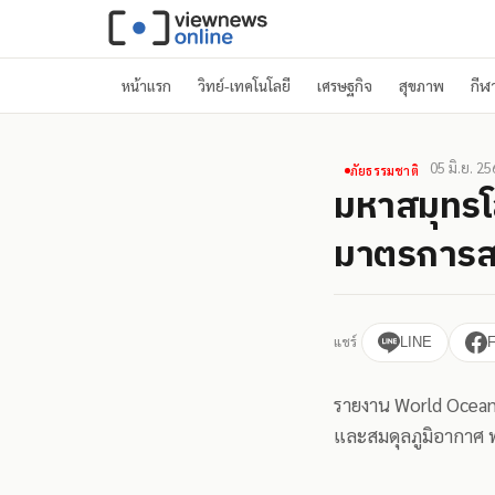
หน้าแรก
วิทย์-เทคโนโลยี
เศรษฐกิจ
สุขภาพ
กีฬ
05 มิ.ย. 2
ภัยธรรมชาติ
มหาสมุทรโ
มาตรการ
แชร์
LINE
รายงาน World Ocean
และสมดุลภูมิอากาศ พ