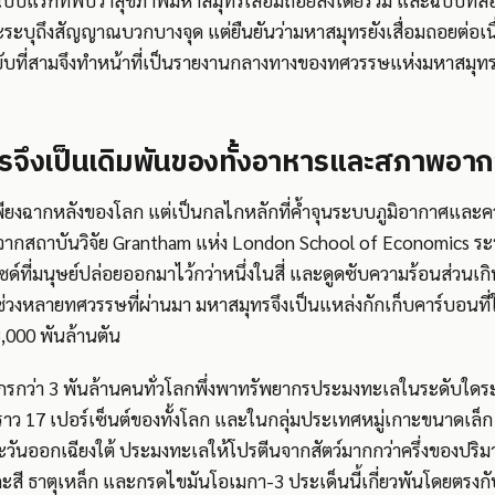
บับแรกที่พบว่าสุขภาพมหาสมุทรเสื่อมถอยลงโดยรวม และฉบับที่สองซึ
ะระบุถึงสัญญาณบวกบางจุด แต่ยืนยันว่ามหาสมุทรยังเสื่อมถอยต่อเ
 ฉบับที่สามจึงทำหน้าที่เป็นรายงานกลางทางของทศวรรษแห่งมหาสม
รจึงเป็นเดิมพันของทั้งอาหารและสภาพอา
พียงฉากหลังของโลก แต่เป็นกลไกหลักที่ค้ำจุนระบบภูมิอากาศและ
จากสถาบันวิจัย Grantham แห่ง London School of Economics ระบ
์ที่มนุษย์ปล่อยออกมาไว้กว่าหนึ่งในสี่ และดูดซับความร้อนส่วนเก
ช่วงหลายทศวรรษที่ผ่านมา มหาสมุทรจึงเป็นแหล่งกักเก็บคาร์บอนที่
,000 พันล้านตัน
รกว่า 3 พันล้านคนทั่วโลกพึ่งพาทรัพยากรประมงทะเลในระดับใดระด
ราว 17 เปอร์เซ็นต์ของทั้งโลก และในกลุ่มประเทศหมู่เกาะขนาดเล็
วันออกเฉียงใต้ ประมงทะเลให้โปรตีนจากสัตว์มากกว่าครึ่งของปริม
ะสี ธาตุเหล็ก และกรดไขมันโอเมกา-3 ประเด็นนี้เกี่ยวพันโดยตรงกั