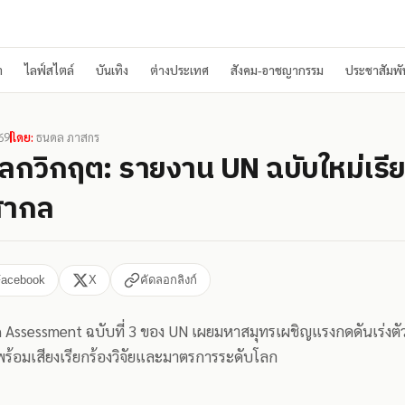
า
ไลฟ์สไตล์
บันเทิง
ต่างประเทศ
สังคม-อาชญากรรม
ประชาสัมพัน
569
โดย:
ธนดล ภาสกร
ลกวิกฤต: รายงาน UN ฉบับใหม่เรีย
สากล
Facebook
X
คัดลอกลิงก์
 Assessment ฉบับที่ 3 ของ UN เผยมหาสมุทรเผชิญแรงกดดันเร่งต
ร้อมเสียงเรียกร้องวิจัยและมาตรการระดับโลก