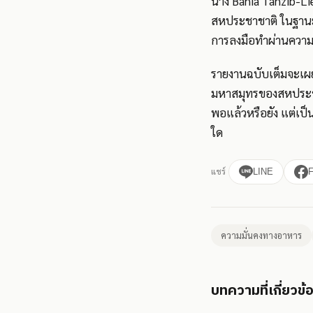
นาง Bahia Tahzib-L
สหประชาชาติ ในฐานะ
การลงมือทำผ่านความ
รายงานฉบับเต็มจะเผ
มหาสมุทรของสหประชาช
พอแล้วหรือยัง แต่เป
ใด
แชร์
LINE
ความมั่นคงทางอาหาร
บทความที่เกี่ยวข้