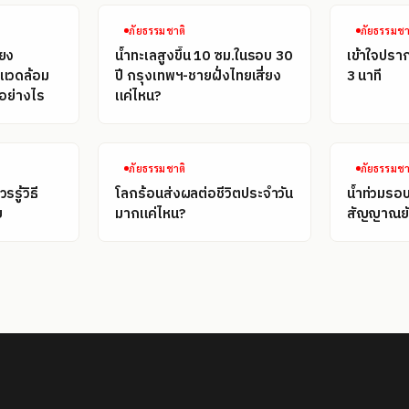
ภัยธรรมชาติ
ภัยธรรมชา
่ยง
น้ำทะเลสูงขึ้น 10 ซม.ในรอบ 30
เข้าใจปรา
งแวดล้อม
ปี กรุงเทพฯ-ชายฝั่งไทยเสี่ยง
3 นาที
อย่างไร
แค่ไหน?
ภัยธรรมชาติ
ภัยธรรมชา
รู้วิธี
โลกร้อนส่งผลต่อชีวิตประจำวัน
น้ำท่วมรอบ
ย
มากแค่ไหน?
สัญญาณยั