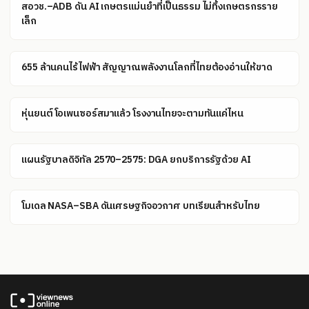
สอวช.–ADB ดัน AI เกษตรแม่นยำที่เป็นธรรม ไม่ทิ้งเกษตรกรราย
เล็ก
655 ล้านคนไร้ไฟฟ้า สัญญาณพลังงานโลกที่ไทยต้องอ่านให้ขาด
หุ่นยนต์โอเพนซอร์สมาแล้ว โรงงานไทยจะตามทันแค่ไหน
แผนรัฐบาลดิจิทัล 2570–2575: DGA ยกบริการรัฐด้วย AI
โมเดล NASA–SBA ดันเศรษฐกิจอวกาศ บทเรียนสำหรับไทย