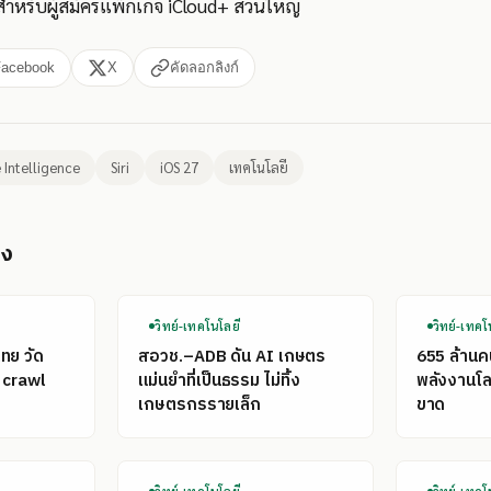
สำหรับผู้สมัครแพ็กเกจ iCloud+ ส่วนใหญ่
Facebook
X
คัดลอกลิงก์
 Intelligence
Siri
iOS 27
เทคโนโลยี
อง
วิทย์-เทคโนโลยี
วิทย์-เทคโ
ไทย วัด
สอวช.–ADB ดัน AI เกษตร
655 ล้าน
 crawl
แม่นยำที่เป็นธรรม ไม่ทิ้ง
พลังงานโลก
เกษตรกรรายเล็ก
ขาด