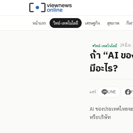
หน้าแรก
วิทย์-เทคโนโลยี
เศรษฐกิจ
สุขภาพ
กีฬ
29 มิ.ย.
วิทย์-เทคโนโลยี
ถ้า “AI ข
มีอะไร?
แชร์
LINE
AI ของประเทศไทยจะไม
หรือบริษัท