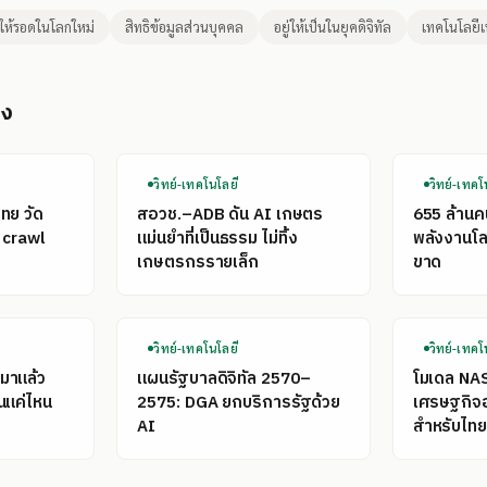
ู้ให้รอดในโลกใหม่
สิทธิข้อมูลส่วนบุคคล
อยู่ให้เป็นในยุคดิจิทัล
เทคโนโลยีเ
อง
วิทย์-เทคโนโลยี
วิทย์-เทคโ
ไทย วัด
สอวช.–ADB ดัน AI เกษตร
655 ล้าน
 crawl
แม่นยำที่เป็นธรรม ไม่ทิ้ง
พลังงานโลก
เกษตรกรรายเล็ก
ขาด
วิทย์-เทคโนโลยี
วิทย์-เทคโ
มาแล้ว
แผนรัฐบาลดิจิทัล 2570–
โมเดล NA
นแค่ไหน
2575: DGA ยกบริการรัฐด้วย
เศรษฐกิจ
AI
สำหรับไทย