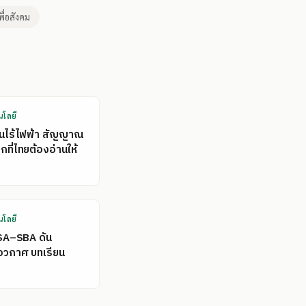
พื่อสังคม
นโลยี
คนไร้ไฟฟ้า สัญญาณ
ที่ไทยต้องอ่านให้
นโลยี
SA–SBA ดัน
อวกาศ บทเรียน