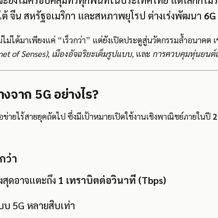
ะยังไม่ครอบคลุมทั่วทุกพื้นที่ในประเทศไทย แต่โลกก็ไม่
ีใต้ จีน สหรัฐอเมริกา และสหภาพยุโรป ต่างเร่งพัฒนา
6G
่ไม่ได้มาเพียงแค่ “เร็วกว่า” แต่ยังเปิดประตูสู่นวัตกรรมล้ำอนาคต 
net of Senses)
,
เมืองอัจฉริยะเต็มรูปแบบ
, และ
การควบคุมหุ่นยนต์
่างจาก 5G อย่างไร?
อข่ายไร้สายยุคถัดไป ซึ่งมีเป้าหมายเปิดใช้งานเชิงพาณิชย์ภายในปี
2
กว่า
ูงสุดอาจแตะถึง
1 เทราบิตต่อวินาที (Tbps)
ะบบ 5G หลายสิบเท่า