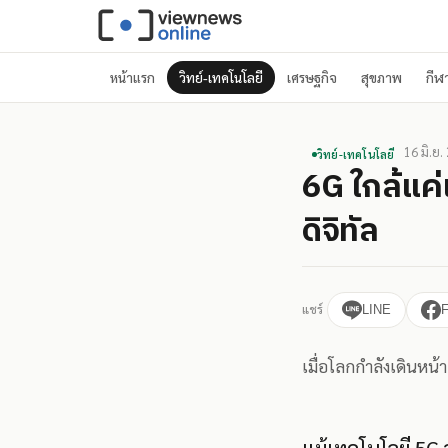
หน้าแรก
วิทย์-เทคโนโลยี
เศรษฐกิจ
สุขภาพ
กีฬ
16 มิ.ย.
วิทย์-เทคโนโลยี
6G ใกล้แค่
ดิจิทัล
แชร์
LINE
เมื่อโลกกำลังเดินหน