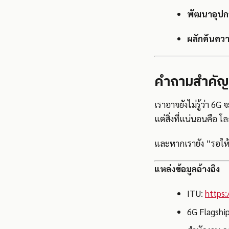
พัฒนาอุปกร
ผลักดันควา
คำถามสำคัญ: เ
เราอาจยังไม่รู้ว่า 6
แต่สิ่งที่แน่นอนคือ 
และหากเรายัง “รอให้
แหล่งข้อมูลอ้างอิง
ITU:
https:
6G Flagship