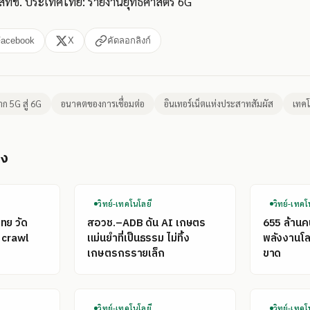
สทช. ประเทศไทย: รายงานยุทธศาสตร์ 6G
Facebook
X
คัดลอกลิงก์
าก 5G สู่ 6G
อนาคตของการเชื่อมต่อ
อินเทอร์เน็ตแห่งประสาทสัมผัส
เทคโ
อง
วิทย์-เทคโนโลยี
วิทย์-เทคโ
ไทย วัด
สอวช.–ADB ดัน AI เกษตร
655 ล้าน
 crawl
แม่นยำที่เป็นธรรม ไม่ทิ้ง
พลังงานโลก
เกษตรกรรายเล็ก
ขาด
วิทย์-เทคโนโลยี
วิทย์-เทคโ