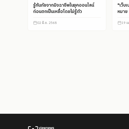
รู้ทันภัยจากมิจฉาชีพในยุคออนไลน์
"เว็บเ
ก่อนตกเป็นเหยื่อโดยไม่รู้ตัว
หมาย ‘
02 มิ.ย. 2568
19 เ