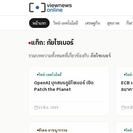
หน้าแรก
วิทย์-เทคโนโลยี
เศรษฐกิจ
สุขภาพ
กีฬ
แท็ก: ภัยไซเบอร์
แท็ก: ภัยไซเบอร์
รวมบทความทั้งหมดที่เกี่ยวข้องกับ
ภัยไซเบอร์
วิทย์-เทคโนโลยี
วิทย
OpenAI บุกสมรภูมิไซเบอร์ เปิด
ECB เ
Patch the Planet
ธนาคา
23 มิ.ย. 2569
03 ม
สังคม-อาชญากรรม
วิทย