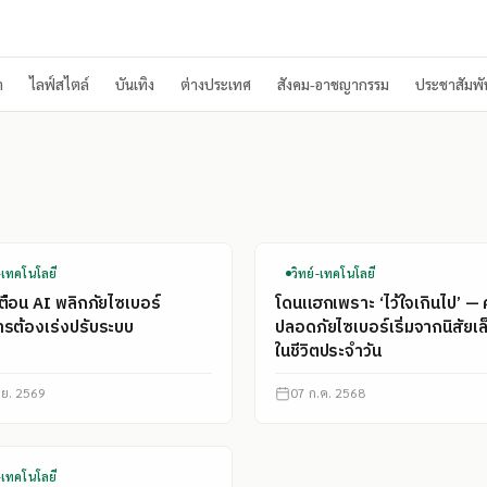
า
ไลฟ์สไตล์
บันเทิง
ต่างประเทศ
สังคม-อาชญากรรม
ประชาสัมพัน
์-เทคโนโลยี
วิทย์-เทคโนโลยี
ตือน AI พลิกภัยไซเบอร์
โดนแฮกเพราะ ‘ไว้ใจเกินไป’ —
รต้องเร่งปรับระบบ
ปลอดภัยไซเบอร์เริ่มจากนิสัยเล
ในชีวิตประจำวัน
ิ.ย. 2569
07 ก.ค. 2568
์-เทคโนโลยี