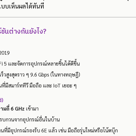
น แบบเห็นผลได้ทันที
์ชันต่างกันยังไง?
 2019
-Fi 5 และจัดการอุปกรณ์หลายชิ้นได้ดีขึ้น
ร็วสูงสุดราว ๆ 9.6 Gbps (ในทางทฤษฎี)
นที่มีสมาร์ททีวี มือถือ และ IoT เยอะ ๆ
d)
ามถี่ 6 GHz
เข้ามา
บกวนจากอุปกรณ์อื่นในบ้าน
ที่มีอุปกรณ์รองรับ 6E แล้ว เช่น มือถือรุ่นใหม่หรือโน้ตบุ๊ก