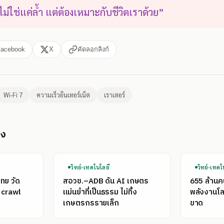
ไม่ใช่แค่ล้ำ แต่ต้องเหมาะกับชีวิตเราด้วย”
Facebook
X
คัดลอกลิงก์
Wi-Fi 7
ความเร็วอินเทอร์เน็ต
เราเตอร์
อง
วิทย์-เทคโนโลยี
วิทย์-เทคโ
ไทย วัด
สอวช.–ADB ดัน AI เกษตร
655 ล้าน
 crawl
แม่นยำที่เป็นธรรม ไม่ทิ้ง
พลังงานโลก
เกษตรกรรายเล็ก
ขาด