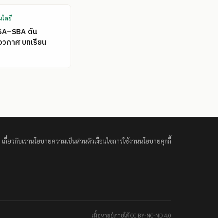
นโลยี
SA–SBA ดัน
อวกาศ บทเรียน
เกี่ยวกับเรา
นโยบายความเป็นส่วนตัว
เงื่อนไขการใช้งาน
นโยบายคุกกี้
เนื้อหาอยู่ภายใต้ CC BY-NC-ND 4.0