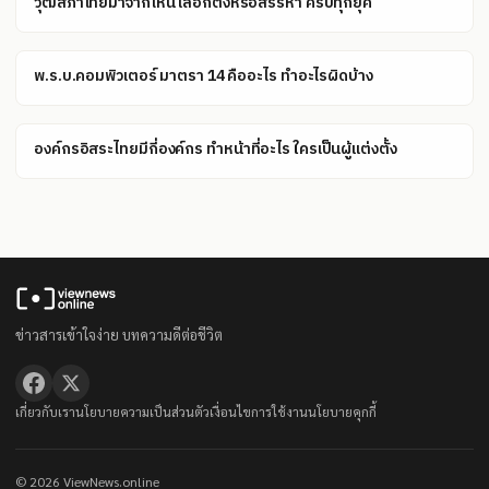
วุฒิสภาไทยมาจากไหน เลือกตั้งหรือสรรหา ครบทุกยุค
พ.ร.บ.คอมพิวเตอร์ มาตรา 14 คืออะไร ทำอะไรผิดบ้าง
องค์กรอิสระไทยมีกี่องค์กร ทำหน้าที่อะไร ใครเป็นผู้แต่งตั้ง
ข่าวสารเข้าใจง่าย บทความดีต่อชีวิต
เกี่ยวกับเรา
นโยบายความเป็นส่วนตัว
เงื่อนไขการใช้งาน
นโยบายคุกกี้
© 2026 ViewNews.online