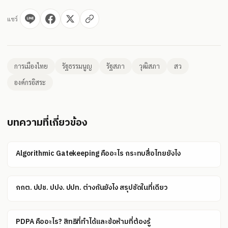
แชร์
การเมืองไทย
รัฐธรรมนูญ
รัฐสภา
วุฒิสภา
สว
องค์กรอิสระ
บทความที่เกี่ยวข้อง
Algorithmic Gatekeeping คืออะไร กระทบสื่อไทยยังไง
กกต. ปปช. ปปง. ปปท. ต่างกันยังไง สรุปชัดในที่เดียว
PDPA คืออะไร? สิทธิที่ทำได้และข้อห้ามที่ต้องรู้