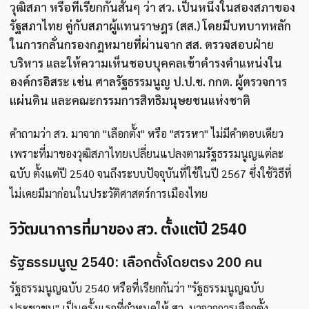
วุฒิสภา หรือที่เรียกกันสั้นๆ ว่า สว. เป็นหนึ่งในสองสภาของ
รัฐสภาไทย คู่กับสภาผู้แทนราษฎร (สส.) โดยมีบทบาทหลัก
ในการกลั่นกรองกฎหมายที่ผ่านจาก สส. ตรวจสอบฝ่าย
บริหาร และให้ความเห็นชอบบุคคลเข้าดำรงตำแหน่งใน
องค์กรอิสระ เช่น ศาลรัฐธรรมนูญ ป.ป.ช. กกต. ผู้ตรวจการ
แผ่นดิน และคณะกรรมการสิทธิมนุษยชนแห่งชาติ
คำถามว่า สว. มาจาก "เลือกตั้ง" หรือ "สรรหา" ไม่มีคำตอบเดียว
เพราะที่มาของวุฒิสภาไทยเปลี่ยนแปลงตามรัฐธรรมนูญแต่ละ
ฉบับ ตั้งแต่ปี 2540 จนถึงระบบปัจจุบันที่ใช้ในปี 2567 ซึ่งใช้วิธีที่
ไม่เคยมีมาก่อนในประวัติศาสตร์การเมืองไทย
วิวัฒนาการที่มาของ สว. ตั้งแต่ปี 2540
รัฐธรรมนูญ 2540: เลือกตั้งโดยตรง 200 คน
รัฐธรรมนูญฉบับ 2540 หรือที่เรียกกันว่า "รัฐธรรมนูญฉบับ
ประชาชน" เป็นครั้งแรกที่กำหนดให้ สว. มาจากการเลือกตั้ง