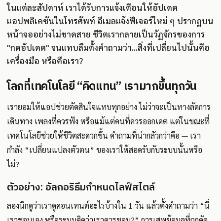
ในแต่ละสัปดาห์ เราได้รับการแจ้งเตือนให้อัปเดต
แอปพลิเคชันในโทรศัพท์ อีเมลแจ้งฟีเจอร์ใหม่ ๆ ปรากฏบน
หน้าจออย่างไม่ขาดสาย ชีวิตเรากลายเป็นวัฏจักรของการ
"กดอัปเดต" จนแทบลืมตั้งคำถามว่า...สิ่งที่เปลี่ยนไปนั้นคือ
เครื่องมือ หรือคือเรา?
โลกที่เทคโนโลยี “คิดแทน” เรามากขึ้นทุกวัน
เรายอมให้แอปช่วยตัดสินใจแทบทุกอย่าง ไม่ว่าจะเป็นทางลัดการ
เดินทาง เพลงที่ควรฟัง หรือแม้แต่คนที่ควรออกเดต แต่ในขณะที่
เทคโนโลยีช่วยให้ชีวิตสะดวกขึ้น คำถามที่น่ากลัวกว่าคือ — เรา
กำลัง “เปลี่ยนแปลงตัวตน” ของเราให้สอดรับกับระบบนั้นหรือ
ไม่?
ตัวอย่าง: อัลกอริธึมกำหนดไลฟ์สไตล์
ลองนึกดูว่าเราดูคอนเทนต์อะไรบ้างใน 1 วัน แล้วตั้งคำถามว่า “นี่
เราชอบเอง หรือระบบคิดว่าเราควรชอบ?” การเสพข้อมูลที่ถูกคัด