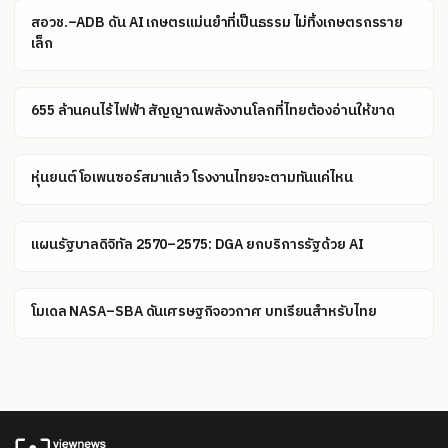
สอวช.–ADB ดัน AI เกษตรแม่นยำที่เป็นธรรม ไม่ทิ้งเกษตรกรราย
เล็ก
655 ล้านคนไร้ไฟฟ้า สัญญาณพลังงานโลกที่ไทยต้องอ่านให้ขาด
หุ่นยนต์โอเพนซอร์สมาแล้ว โรงงานไทยจะตามทันแค่ไหน
แผนรัฐบาลดิจิทัล 2570–2575: DGA ยกบริการรัฐด้วย AI
โมเดล NASA–SBA ดันเศรษฐกิจอวกาศ บทเรียนสำหรับไทย