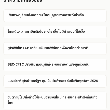
บทความที่เกี่ยวข้อง
เส้นทางทุเรียนส่งออก 13 ใบอนุญาต จากสวนถึงท่าเรือ
ไทยเดินหมากภาษีทรัมป์อย่างไร เมื่อไม่มีคำตอบที่ไม่เจ็บ
ยูโรดิจิทัล: ECB เตรียมเงินสดดิจิทัลลดพึ่งพาบัตรต่างชาติ
SEC-CFTC ปรับนิยามอนุพันธ์-ระบบรายงานข้อมูลร่วมกัน
แบงก์ชาติยุโรป-สหรัฐฯ คุมเข้มเงินสำรอง รับมือวิกฤตโลก 2026
จับตา! ยุโรปสั่งล้างไพ่ระบบจ่ายเงินใหม่ กระทบกระเป๋าตังค์คนทั่ว
โลก