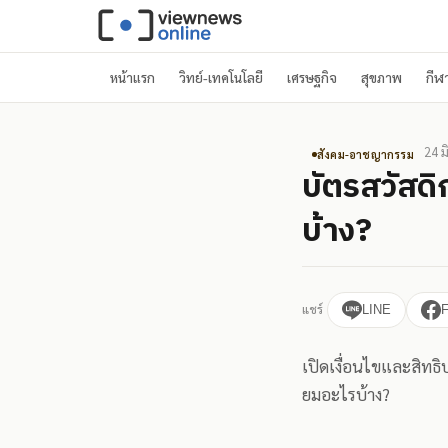
หน้าแรก
วิทย์-เทคโนโลยี
เศรษฐกิจ
สุขภาพ
กีฬ
24 ม
สังคม-อาชญากรรม
บัตรสวัสดิ
บ้าง?
แชร์
LINE
เปิดเงื่อนไขและสิทธิ
ยมอะไรบ้าง?