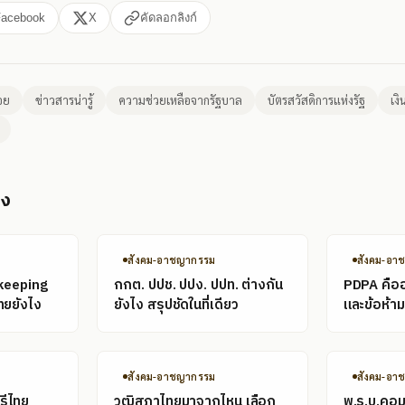
Facebook
X
คัดลอกลิงก์
้อย
ข่าวสารน่ารู้
ความช่วยเหลือจากรัฐบาล
บัตรสวัสดิการแห่งรัฐ
เง
อง
สังคม-อาชญากรรม
สังคม-อา
keeping
กกต. ปปช. ปปง. ปปท. ต่างกัน
PDPA คืออะ
ทยยังไง
ยังไง สรุปชัดในที่เดียว
และข้อห้ามท
สังคม-อาชญากรรม
สังคม-อา
รีไทย
วุฒิสภาไทยมาจากไหน เลือก
พ.ร.บ.คอม