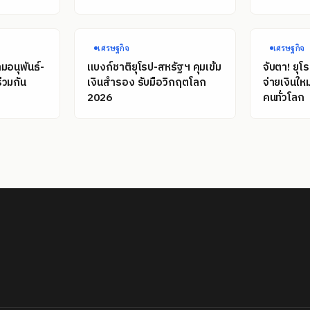
เศรษฐกิจ
เศรษฐกิจ
มอนุพันธ์-
แบงก์ชาติยุโรป-สหรัฐฯ คุมเข้ม
จับตา! ยุโ
่วมกัน
เงินสำรอง รับมือวิกฤตโลก
จ่ายเงินให
2026
คนทั่วโลก