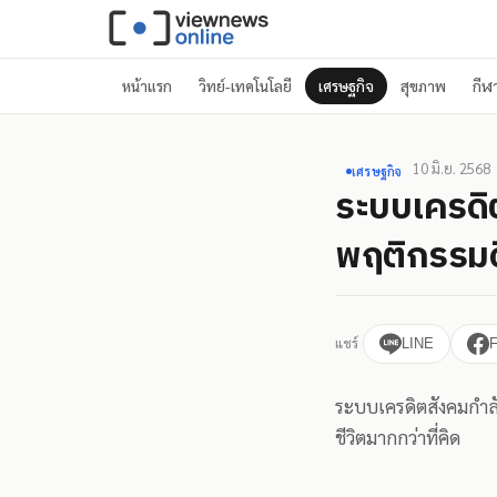
หน้าแรก
วิทย์-เทคโนโลยี
เศรษฐกิจ
สุขภาพ
กีฬ
10 มิ.ย. 2568
เศรษฐกิจ
ระบบเครดิ
พฤติกรรมดิ
แชร์
LINE
ระบบเครดิตสังคมกำล
ชีวิตมากกว่าที่คิด