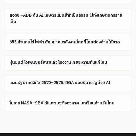
สอวช.–ADB ดัน AI เกษตรแม่นยำที่เป็นธรรม ไม่ทิ้งเกษตรกรราย
เล็ก
655 ล้านคนไร้ไฟฟ้า สัญญาณพลังงานโลกที่ไทยต้องอ่านให้ขาด
หุ่นยนต์โอเพนซอร์สมาแล้ว โรงงานไทยจะตามทันแค่ไหน
แผนรัฐบาลดิจิทัล 2570–2575: DGA ยกบริการรัฐด้วย AI
โมเดล NASA–SBA ดันเศรษฐกิจอวกาศ บทเรียนสำหรับไทย