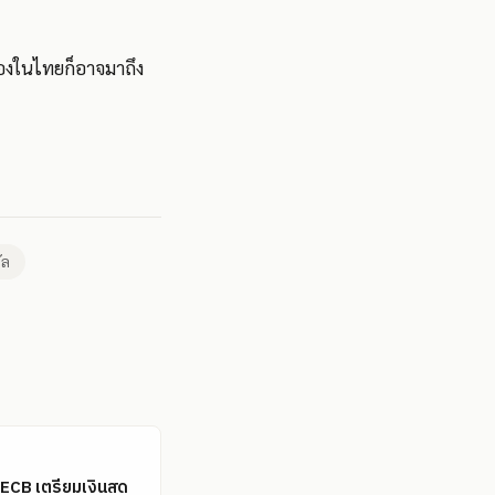
สองในไทยก็อาจมาถึง
ัล
ล: ECB เตรียมเงินสด