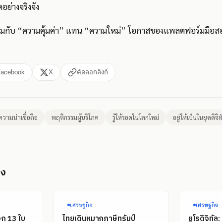
ย่างจริงจัง
คำถามกับ “ความคุ้มค่า” แทน “ความใหม่” โอกาสของแพลตฟอร์มมือ
Facebook
X
คัดลอกลิงก์
ความน่าเชื่อถือ
พฤติกรรมผู้บริโภค
รู้ให้รอดในโลกใหม่
อยู่ให้เป็นในยุคดิจิท
อง
เศรษฐกิจ
เศรษฐกิจ
อก 13 ใบ
ไทยเดินหมากภาษีทรัมป์
ยูโรดิจิทั