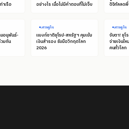
่าเรือ
อย่างไร เมื่อไม่มีคำตอบที่ไม่เจ็บ
ดิจิทัลลดพ
เศรษฐกิจ
เศรษฐกิจ
มอนุพันธ์-
แบงก์ชาติยุโรป-สหรัฐฯ คุมเข้ม
จับตา! ยุโ
่วมกัน
เงินสำรอง รับมือวิกฤตโลก
จ่ายเงินให
2026
คนทั่วโลก