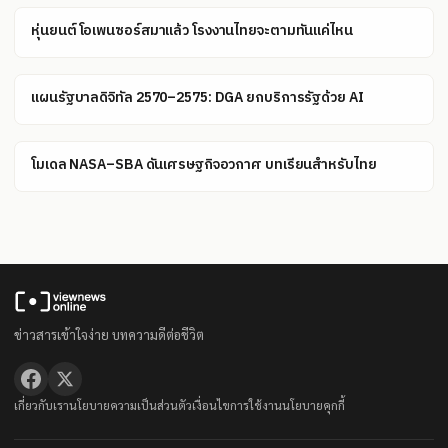
หุ่นยนต์โอเพนซอร์สมาแล้ว โรงงานไทยจะตามทันแค่ไหน
แผนรัฐบาลดิจิทัล 2570–2575: DGA ยกบริการรัฐด้วย AI
โมเดล NASA–SBA ดันเศรษฐกิจอวกาศ บทเรียนสำหรับไทย
ข่าวสารเข้าใจง่าย บทความดีต่อชีวิต
เกี่ยวกับเรา
นโยบายความเป็นส่วนตัว
เงื่อนไขการใช้งาน
นโยบายคุกกี้