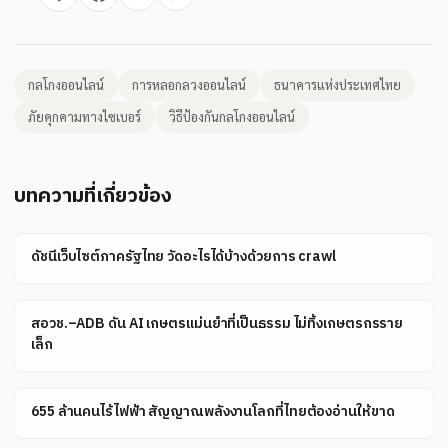
กลโกงออนไลน์
การหลอกลวงออนไลน์
ธนาคารแห่งประเทศไทย
ภัยคุกคามทางไซเบอร์
วิธีป้องกันกลโกงออนไลน์
บทความที่เกี่ยวข้อง
ดัชนีเว็บไซต์ภาครัฐไทย วัดอะไรได้บ้างด้วยการ crawl
สอวช.–ADB ดัน AI เกษตรแม่นยำที่เป็นธรรม ไม่ทิ้งเกษตรกรราย
เล็ก
655 ล้านคนไร้ไฟฟ้า สัญญาณพลังงานโลกที่ไทยต้องอ่านให้ขาด