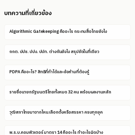
บทความที่เกี่ยวข้อง
Algorithmic Gatekeeping คืออะไร กระทบสื่อไทยยังไง
กกต. ปปช. ปปง. ปปท. ต่างกันยังไง สรุปชัดในที่เดียว
PDPA คืออะไร? สิทธิที่ทำได้และข้อห้ามที่ต้องรู้
รายชื่อนายกรัฐมนตรีไทยทั้งหมด 32 คน พร้อมผลงานหลัก
วุฒิสภาไทยมาจากไหน เลือกตั้งหรือสรรหา ครบทุกยุค
พ.ร.บ.คอมพิวเตอร์ มาตรา 14 คืออะไร ทำอะไรผิดบ้าง